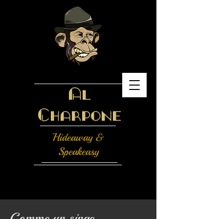
​Al
Charpone
Hideaway &
Speakeasy
Comme un singe...